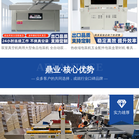
双室真空机商用大型食品包装机 全自动双仓抽真空熟食打包封口机
热收缩包装机五金配件包装盒塑封机 餐具日用品热收缩膜包装机
ADVANTAGE
鼎业·核心优势
— 众多客户的共同选择，成就行业口碑品牌 —
实力雄厚