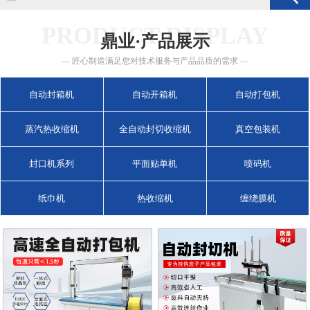
PRODUCT DISPLAY
鼎业·产品展示
— 匠心制造满足您对技术服务与产品品质的需求 —
自动封箱机
自动开箱机
自动打包机
蒸汽热收缩机
全自动封切收缩机
真空包装机
封口机系列
平面贴单机
喷码机
纸巾机
热收缩机
缠绕膜机