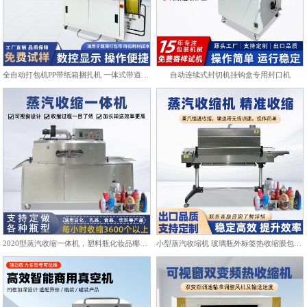
全自动打包机PP带纸箱捆扎机 一体式带道设计自动上带穿带
自动连续式封切机挂钩盒专用封口机
2020型蒸汽收缩一体机，塑料瓶化妆品椰子标签膜热收缩包装机
小型蒸汽收缩机 玻璃瓶外标签热收缩膜包装机化妆品饮料塑封机