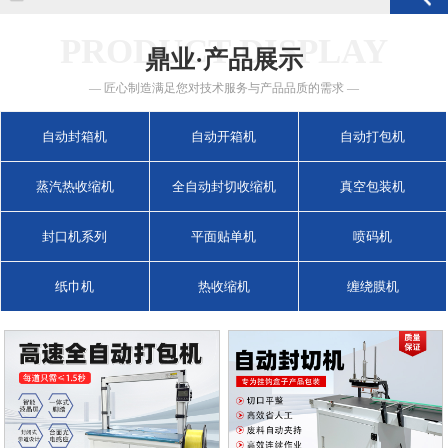
PRODUCT DISPLAY
鼎业·产品展示
— 匠心制造满足您对技术服务与产品品质的需求 —
自动封箱机
自动开箱机
自动打包机
蒸汽热收缩机
全自动封切收缩机
真空包装机
封口机系列
平面贴单机
喷码机
纸巾机
热收缩机
缠绕膜机