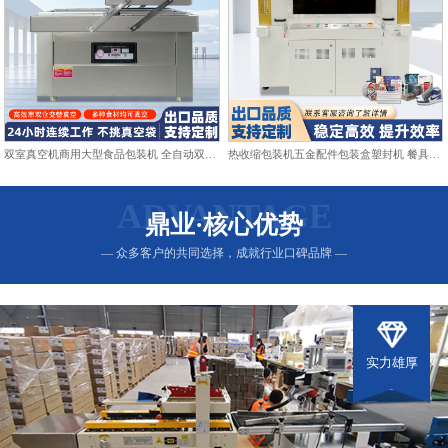
双室真空机商用大型食品包装机 全自动双仓抽真空熟食打包封口机
热收缩包装机五金配件包装盒塑封机 餐具日用品热收缩膜包装机
ADVANTAGE
鼎业·核心优势
— 众多客户的共同选择，成就行业口碑品牌 —
实力雄厚