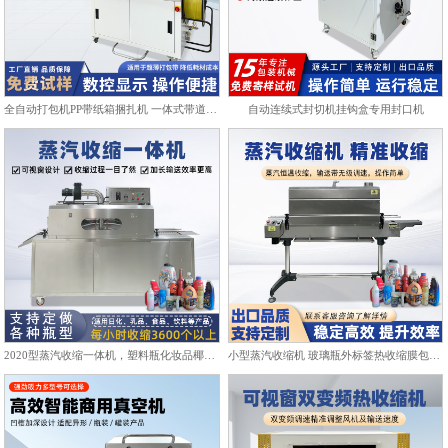
全自动打包机PP带纸箱捆扎机 一体式带道设计自动上带穿带
自动连续式封切机挂钩盒专用封口机
2020型蒸汽收缩一体机，塑料瓶化妆品椰子标签膜热收缩包装机
小型蒸汽收缩机 玻璃瓶外标签热收缩膜包装机化妆品饮料塑封机