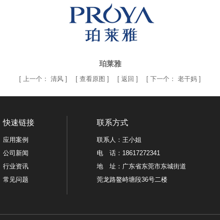
珀莱雅
[
上一个：
清风
] [
查看原图
] [
返回
] [
下一个：
老干妈
]
快速链接
联系方式
应用案例
联系人：王小姐
公司新闻
电 话：18617272341
行业资讯
地 址：广东省东莞市东城街道
常见问题
莞龙路鳌峙塘段36号二楼