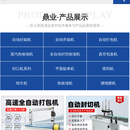
PRODUCT DISPLAY
鼎业·产品展示
— 匠心制造满足您对技术服务与产品品质的需求 —
自动封箱机
自动开箱机
自动打包机
蒸汽热收缩机
全自动封切收缩机
真空包装机
封口机系列
平面贴单机
喷码机
纸巾机
热收缩机
缠绕膜机