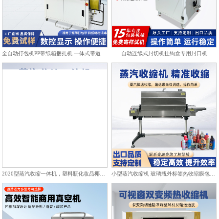
全自动打包机PP带纸箱捆扎机 一体式带道设计自动上带穿带
自动连续式封切机挂钩盒专用封口机
2020型蒸汽收缩一体机，塑料瓶化妆品椰子标签膜热收缩包装机
小型蒸汽收缩机 玻璃瓶外标签热收缩膜包装机化妆品饮料塑封机