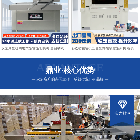
双室真空机商用大型食品包装机 全自动双仓抽真空熟食打包封口机
热收缩包装机五金配件包装盒塑封机 餐具日用品热收缩膜包装机
ADVANTAGE
鼎业·核心优势
— 众多客户的共同选择，成就行业口碑品牌 —
实力雄厚