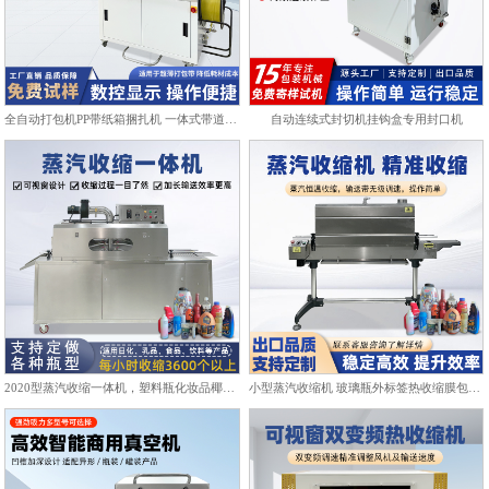
全自动打包机PP带纸箱捆扎机 一体式带道设计自动上带穿带
自动连续式封切机挂钩盒专用封口机
2020型蒸汽收缩一体机，塑料瓶化妆品椰子标签膜热收缩包装机
小型蒸汽收缩机 玻璃瓶外标签热收缩膜包装机化妆品饮料塑封机