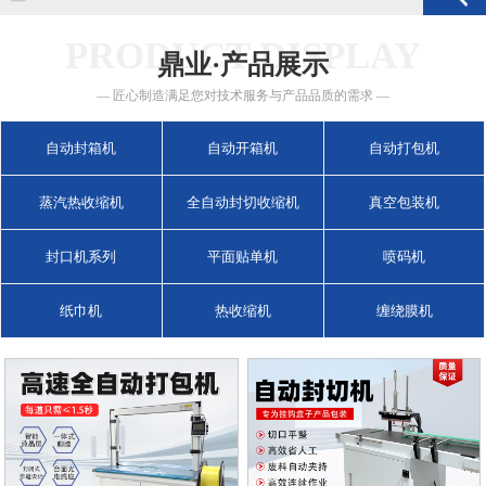
PRODUCT DISPLAY
鼎业·产品展示
— 匠心制造满足您对技术服务与产品品质的需求 —
自动封箱机
自动开箱机
自动打包机
蒸汽热收缩机
全自动封切收缩机
真空包装机
封口机系列
平面贴单机
喷码机
纸巾机
热收缩机
缠绕膜机