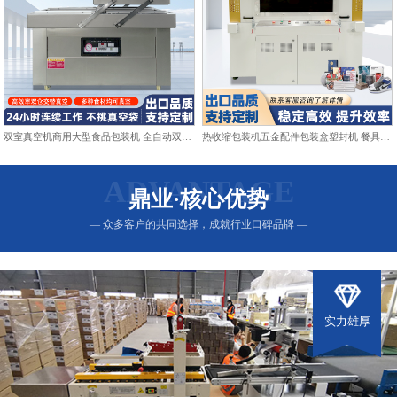
双室真空机商用大型食品包装机 全自动双仓抽真空熟食打包封口机
热收缩包装机五金配件包装盒塑封机 餐具日用品热收缩膜包装机
ADVANTAGE
鼎业·核心优势
— 众多客户的共同选择，成就行业口碑品牌 —
实力雄厚