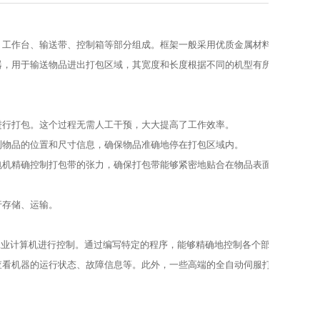
、工作台、输送带、控制箱等部分组成。框架一般采用优质金属材料制成，经过
器，用于输送物品进出打包区域，其宽度和长度根据不同的机型有所差异，以适
进行打包。这个过程无需人工干预，大大提高了工作效率。
测物品的位置和尺寸信息，确保物品准确地停在打包区域内。
电机精确控制打包带的张力，确保打包带能够紧密地贴合在物品表面，同时又不
行存储、运输。
工业计算机进行控制。通过编写特定的程序，能够精确地控制各个部件的动作顺
查看机器的运行状态、故障信息等。此外，一些高端的全自动伺服打包机还支持