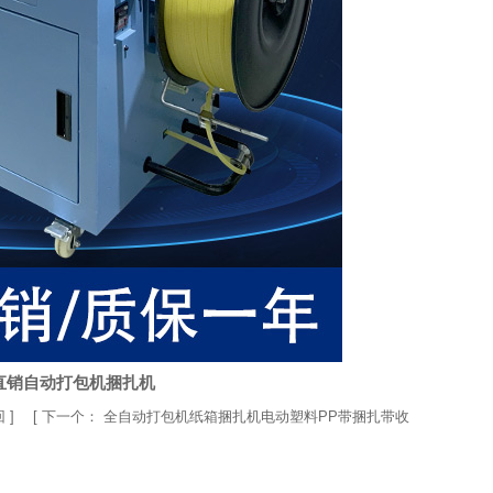
直销自动打包机捆扎机
回
] [
下一个：
全自动打包机纸箱捆扎机电动塑料PP带捆扎带收