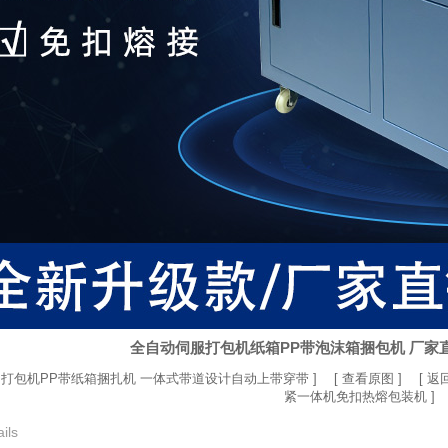
全自动伺服打包机纸箱PP带泡沫箱捆包机 厂家
打包机PP带纸箱捆扎机 一体式带道设计自动上带穿带
] [
查看原图
] [
返
紧一体机免扣热熔包装机
]
ils