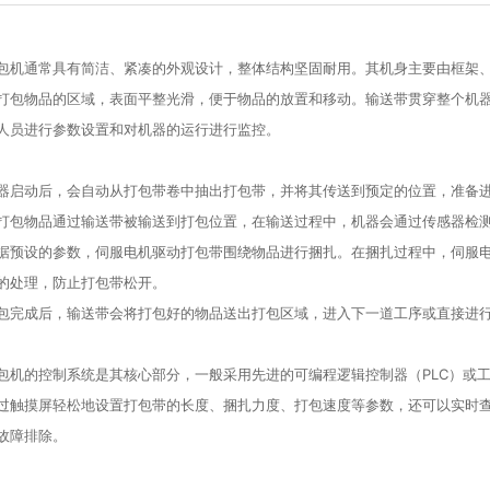
包机通常具有简洁、紧凑的外观设计，整体结构坚固耐用。其机身主要由框架
打包物品的区域，表面平整光滑，便于物品的放置和移动。输送带贯穿整个机
人员进行参数设置和对机器的运行进行监控。
器启动后，会自动从打包带卷中抽出打包带，并将其传送到预定的位置，准备
打包物品通过输送带被输送到打包位置，在输送过程中，机器会通过传感器检
据预设的参数，伺服电机驱动打包带围绕物品进行捆扎。在捆扎过程中，伺服
的处理，防止打包带松开。
包完成后，输送带会将打包好的物品送出打包区域，进入下一道工序或直接进
包机的控制系统是其核心部分，一般采用先进的可编程逻辑控制器（PLC）或
过触摸屏轻松地设置打包带的长度、捆扎力度、打包速度等参数，还可以实时
故障排除。