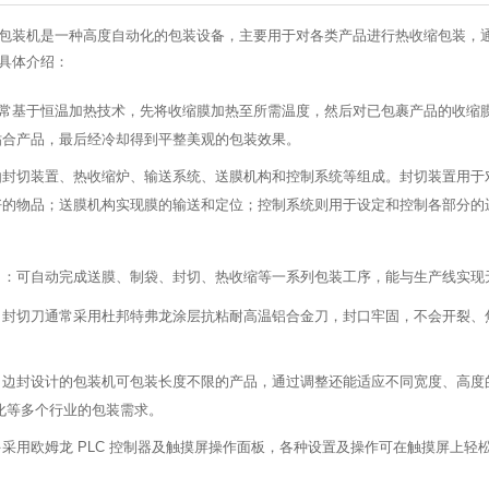
包装机是一种高度自动化的包装设备，主要用于对各类产品进行热收缩包装，
具体介绍：
常基于恒温加热技术，先将收缩膜加热至所需温度，然后对已包裹产品的收缩
贴合产品，最后经冷却得到平整美观的包装效果。
由封切装置、热收缩炉、输送系统、送膜机构和控制系统等组成。封切装置用于
好的物品；送膜机构实现膜的输送和定位；控制系统则用于设定和控制各部分的
：可自动完成送膜、制袋、封切、热收缩等一系列包装工序，能与生产线实现
：封切刀通常采用杜邦特弗龙涂层抗粘耐高温铝合金刀，封口牢固，不会开裂、
：边封设计的包装机可包装长度不限的产品，通过调整还能适应不同宽度、高度的产
化等多个行业的包装需求。
多采用欧姆龙 PLC 控制器及触摸屏操作面板，各种设置及操作可在触摸屏上