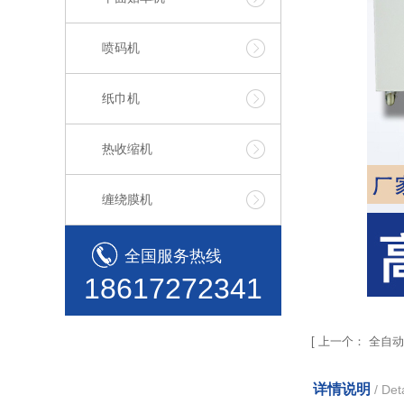
喷码机
纸巾机
热收缩机
缠绕膜机
全国服务热线
18617272341
[
上一个：
全自动
详情说明
/ Deta