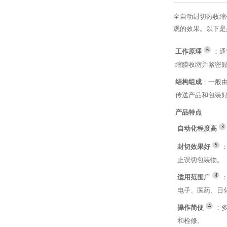
全自动封切热收缩
观的效果。以下是
6
工作原理
：通
缩膜收缩并紧密
结构组成
：一般
传送产品和包装
产品特点
3
自动化程度高
5
封切效果好
止误切包装物。
4
适用范围广
电子、医药、日
4
操作简便
：
和检修。