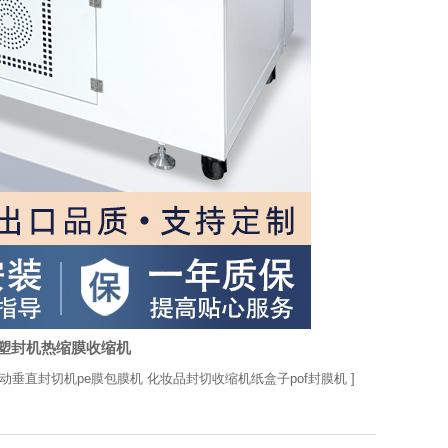
塑封机热缩膜收缩机
动垂直封切机pe膜包膜机 化妆品封切收缩机纸盒子pof封膜机
]