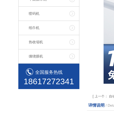
喷码机
纸巾机
热收缩机
缠绕膜机
全国服务热线
18617272341
[
上一个：
自
详情说明
/ Deta