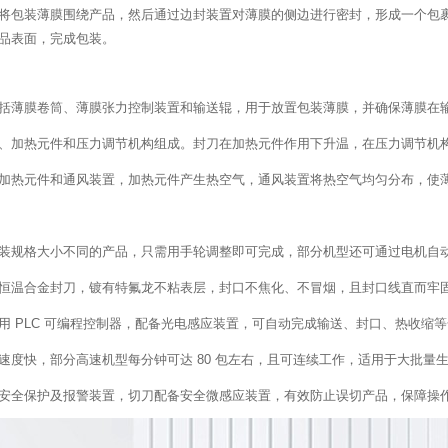
将包装薄膜围绕产品，然后通过边封装置对薄膜的侧边进行密封，形成一个包
品表面，完成包装。
括薄膜卷筒、薄膜张力控制装置和输送辊，用于放置包装薄膜，并确保薄膜在
、加热元件和压力调节机构组成。封刀在加热元件作用下升温，在压力调节机
加热元件和通风装置，加热元件产生热空气，通风装置将热空气均匀分布，使
装规格大小不同的产品，只需用手轮调整即可完成，部分机型还可通过电机自
恒温合金封刀，镀有特氟龙不粘表层，封口不焦化、不冒烟，且封口线直而牢
用 PLC 可编程控制器，配备光电感应装置，可自动完成输送、封口、热收缩
速度快，部分高速机型每分钟可达 80 包左右，且可连续工作，适用于大批量
安全保护及报警装置，切刀配备安全微感应装置，有效防止误切产品，保障操