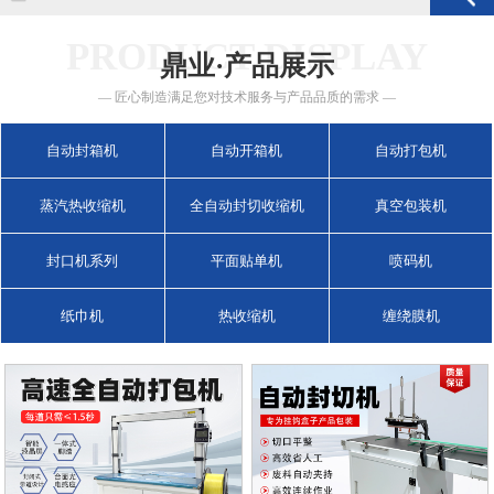
PRODUCT DISPLAY
鼎业·产品展示
— 匠心制造满足您对技术服务与产品品质的需求 —
自动封箱机
自动开箱机
自动打包机
蒸汽热收缩机
全自动封切收缩机
真空包装机
封口机系列
平面贴单机
喷码机
纸巾机
热收缩机
缠绕膜机