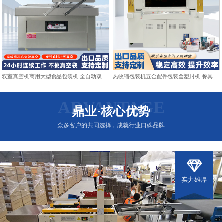
双室真空机商用大型食品包装机 全自动双仓抽真空熟食打包封口机
热收缩包装机五金配件包装盒塑封机 餐具日用品热收缩膜包装机
ADVANTAGE
鼎业·核心优势
— 众多客户的共同选择，成就行业口碑品牌 —
实力雄厚