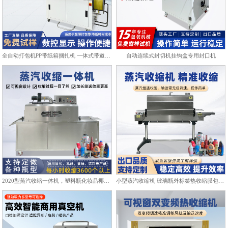
全自动打包机PP带纸箱捆扎机 一体式带道设计自动上带穿带
自动连续式封切机挂钩盒专用封口机
2020型蒸汽收缩一体机，塑料瓶化妆品椰子标签膜热收缩包装机
小型蒸汽收缩机 玻璃瓶外标签热收缩膜包装机化妆品饮料塑封机