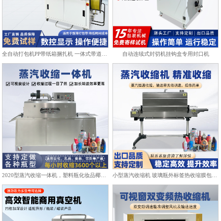
全自动打包机PP带纸箱捆扎机 一体式带道设计自动上带穿带
自动连续式封切机挂钩盒专用封口机
2020型蒸汽收缩一体机，塑料瓶化妆品椰子标签膜热收缩包装机
小型蒸汽收缩机 玻璃瓶外标签热收缩膜包装机化妆品饮料塑封机