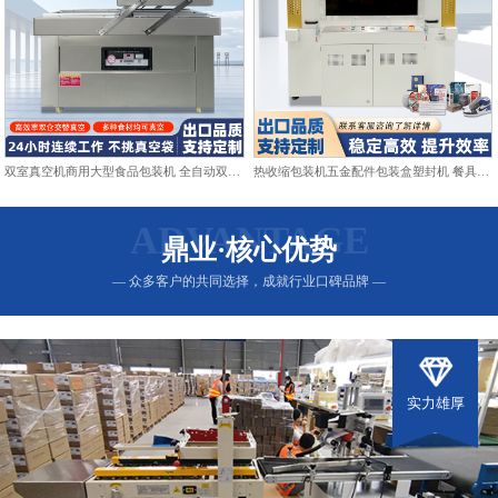
双室真空机商用大型食品包装机 全自动双仓抽真空熟食打包封口机
热收缩包装机五金配件包装盒塑封机 餐具日用品热收缩膜包装机
ADVANTAGE
鼎业·核心优势
— 众多客户的共同选择，成就行业口碑品牌 —
实力雄厚