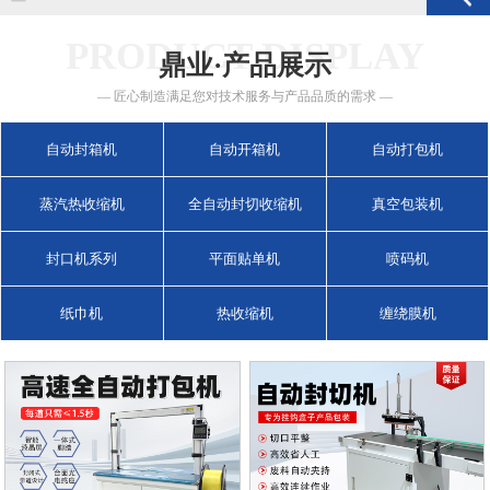
PRODUCT DISPLAY
鼎业·产品展示
— 匠心制造满足您对技术服务与产品品质的需求 —
自动封箱机
自动开箱机
自动打包机
蒸汽热收缩机
全自动封切收缩机
真空包装机
封口机系列
平面贴单机
喷码机
纸巾机
热收缩机
缠绕膜机